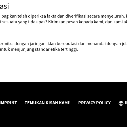
asi
i bagikan telah diperiksa fakta dan diverifikasi secara menyeluruh
sesuatu yang tidak pas? Kirimkan pesan kepada kami, dan kami a
ermitra dengan jaringan iklan bereputasi dan menandai dengan je
ntuk menjunjung standar etika tertinggi.
IMPRINT
TEMUKAN KISAH KAMI!
PRIVACY POLICY
I