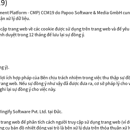
9)
ent Platform - CMP) CCM19 do Papoo Software & Media GmbH cung
ận xử lý dữ liệu.
p trang web về các cookie được sử dụng trên trang web và để yêu cầ
nh duyệt trong 12 tháng để lưu lại sự đồng ý.
g ý).
là lợi ích hợp pháp của Bên chịu trách nhiệm trong việc thu thập sự đ
ang web. Nếu sự đồng ý như vậy đã được đưa ra, cơ sở pháp lý cho vi
ghi lại sự đồng ý cho việc này.
gify Software Pvt. Ltd. tại Đức.
 trang web để phân tích cách người truy cập sử dụng trang web (ví 
g cụ bản đồ nhiệt đóng vai trò là bên xử lý dựa trên thỏa thuận xử lý