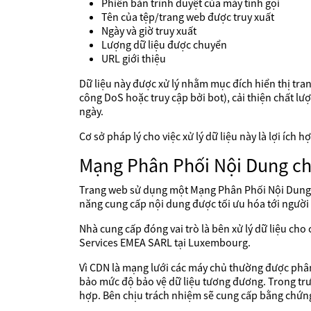
Phiên bản trình duyệt của máy tính gọi
Tên của tệp/trang web được truy xuất
Ngày và giờ truy xuất
Lượng dữ liệu được chuyển
URL giới thiệu
Dữ liệu này được xử lý nhằm mục đích hiển thị tra
công DoS hoặc truy cập bởi bot), cải thiện chất lư
ngày.
Cơ sở pháp lý cho việc xử lý dữ liệu này là lợi ích
Mạng Phân Phối Nội Dung c
Trang web sử dụng một Mạng Phân Phối Nội Dung (
năng cung cấp nội dung được tối ưu hóa tới người 
Nhà cung cấp đóng vai trò là bên xử lý dữ liệu ch
Services EMEA SARL tại Luxembourg.
Vì CDN là mạng lưới các máy chủ thường được phân
bảo mức độ bảo vệ dữ liệu tương đương. Trong tr
hợp. Bên chịu trách nhiệm sẽ cung cấp bằng chứng