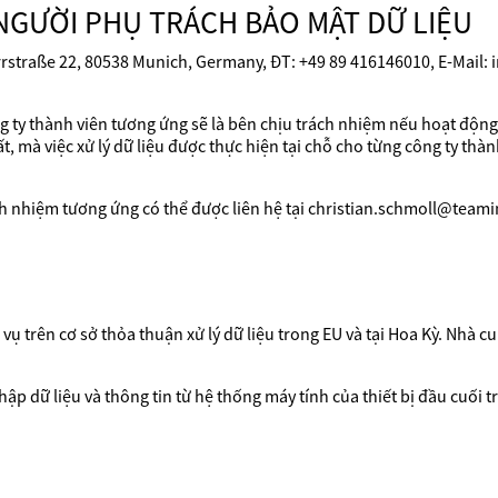
NGƯỜI PHỤ TRÁCH BẢO MẬT DỮ LIỆU
rrstraße 22, 80538 Munich, Germany, ĐT: +49 89 416146010, E-Mail:
ng ty thành viên tương ứng sẽ là bên chịu trách nhiệm nếu hoạt động
 mà việc xử lý dữ liệu được thực hiện tại chỗ cho từng công ty thành
ch nhiệm tương ứng có thể được liên hệ tại christian.schmoll@team
ụ trên cơ sở thỏa thuận xử lý dữ liệu trong EU và tại Hoa Kỳ. Nhà c
ập dữ liệu và thông tin từ hệ thống máy tính của thiết bị đầu cuối tr