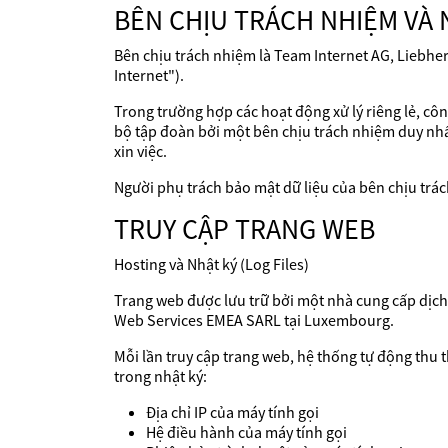
BÊN CHỊU TRÁCH NHIỆM VÀ 
Bên chịu trách nhiệm là Team Internet AG, Liebhe
Internet").
Trong trường hợp các hoạt động xử lý riêng lẻ, cô
bộ tập đoàn bởi một bên chịu trách nhiệm duy nhất,
xin việc.
Người phụ trách bảo mật dữ liệu của bên chịu trá
TRUY CẬP TRANG WEB
Hosting và Nhật ký (Log Files)
Trang web được lưu trữ bởi một nhà cung cấp dịch v
Web Services EMEA SARL tại Luxembourg.
Mỗi lần truy cập trang web, hệ thống tự động thu th
trong nhật ký:
Địa chỉ IP của máy tính gọi
Hệ điều hành của máy tính gọi