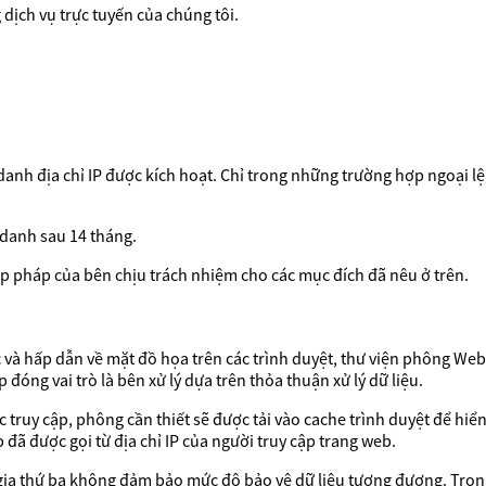
dịch vụ trực tuyến của chúng tôi.
danh địa chỉ IP được kích hoạt. Chỉ trong những trường hợp ngoại lệ
 danh sau 14 tháng.
 hợp pháp của bên chịu trách nhiệm cho các mục đích đã nêu ở trên.
 và hấp dẫn về mặt đồ họa trên các trình duyệt, thư viện phông Web 
óng vai trò là bên xử lý dựa trên thỏa thuận xử lý dữ liệu.
 truy cập, phông cần thiết sẽ được tải vào cache trình duyệt để hi
đã được gọi từ địa chỉ IP của người truy cập trang web.
 gia thứ ba không đảm bảo mức độ bảo vệ dữ liệu tương đương. Tro