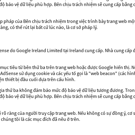
ộ bảo vệ dữ liệu phù hợp. Bên chịu trách nhiệm sẽ cung cấp bằng 
 hợp pháp của Bên chịu trách nhiệm trong việc trình bày trang web một
ng, có thể rút lại bất cứ lúc nào, là cơ sở pháp lý.
e do Google Ireland Limited tại Ireland cung cấp. Nhà cung cấp đóng
ục tiêu từ bên thứ ba trên trang web hoặc được Google hiển thị. N
 AdSense sử dụng cookie và các yếu tố gọi là "web beacon" (các hìn
ện thiết bị đầu cuối dựa trên cấu hình.
 gia thứ ba không đảm bảo mức độ bảo vệ dữ liệu tương đương. Tro
ộ bảo vệ dữ liệu phù hợp. Bên chịu trách nhiệm sẽ cung cấp bằng 
ý rõ ràng của người truy cập trang web. Nếu không có sự đồng ý, cơ sở
 chúng tôi là các mục đích đã nêu ở trên.