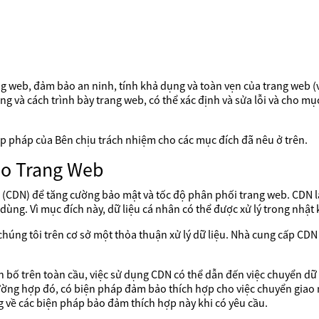
ng web, đảm bảo an ninh, tính khả dụng và toàn vẹn của trang web (
ợng và cách trình bày trang web, có thể xác định và sửa lỗi và cho m
 hợp pháp của Bên chịu trách nhiệm cho các mục đích đã nêu ở trên.
ho Trang Web
CDN) để tăng cường bảo mật và tốc độ phân phối trang web. CDN l
dùng. Vì mục đích này, dữ liệu cá nhân có thể được xử lý trong nhậ
o chúng tôi trên cơ sở một thỏa thuận xử lý dữ liệu. Nhà cung cấp C
 bố trên toàn cầu, việc sử dụng CDN có thể dẫn đến việc chuyển dữ 
ường hợp đó, có biện pháp đảm bảo thích hợp cho việc chuyển gia
 về các biện pháp bảo đảm thích hợp này khi có yêu cầu.