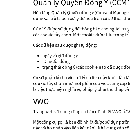
Quản lý Quyền Đồng Ý (CCM1
Nền tảng Quản lý Quyền đồng ý (Consent Managem
đóng vai trò là bên xử lý dữ liệu trên cơ sở thỏa thu
CCM19 được sử dụng để thông báo cho người truy cậ
các cookie tùy chọn. Một cookie được lưu trong trì
Các dữ liệu sau được ghi tự động:
ngày và giờ đồng ý
ID người dùng
trạng thái đồng ý (các cookie nào đã được đồn
Cơ sở pháp lý cho việc xử lý dữ liệu này khởi đầu 
cookie tùy chọn như một phần của việc cung cấp tr
là việc thực hiện nghĩa vụ pháp lý phải thu thập và 
VWO
Trang web sử dụng công cụ bản đồ nhiệt VWO từ Win
Một công cụ gọi là bản đồ nhiệt được sử dụng trên
nào và họ nhấp vào liên kết nào). Nhà cung cấp côn