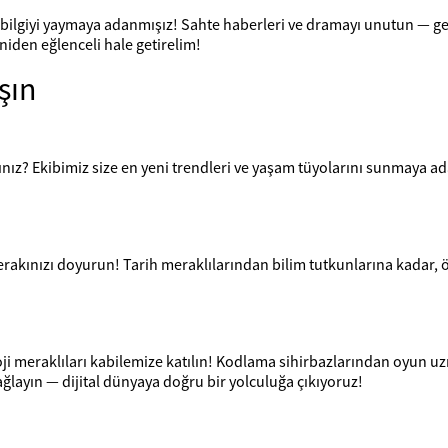
ı bilgiyi yaymaya adanmışız! Sahte haberleri ve dramayı unutun — ge
niden eğlenceli hale getirelim!
şın
sınız? Ekibimiz size en yeni trendleri ve yaşam tüyolarını sunmaya 
erakınızı doyurun! Tarih meraklılarından bilim tutkunlarına kadar, 
!
oji meraklıları kabilemize katılın! Kodlama sihirbazlarından oyun uzm
ğlayın — dijital dünyaya doğru bir yolculuğa çıkıyoruz!