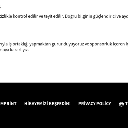
ş
tizlikle kontrol edilir ve teyit edilir. Doğru bilginin güçlendirici ve ay
arıyla iş ortaklığı yapmaktan gurur duyuyoruz ve sponsorluk içeren iç
maya kararlıyız.
IMPRINT
HIKAYEMIZI KEŞFEDIN!
PRIVACY POLICY
T