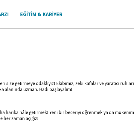
ARZI
EĞITIM & KARIYER
i size getirmeye odaklıyız! Ekibimiz, zeki kafalar ve yaratıcı ruhlar
rika alanında uzman. Hadi başlayalım!
daha harika hâle getirmek! Yeni bir beceriyi öğrenmek ya da mükemme
ize her zaman açığız!