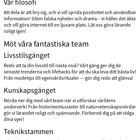
Vår filosofi
Att dela är att bry sig, och vi vill sprida positivitet och användbar
information! Glöm falska nyheter och drama – vi håller det äkta
och vill göra internet till en ljusare plats. Låt oss göra lärande
roligt igen!
Möt våra fantastiska team
Livsstilsgänget
Redo att ta din livsstil till nästa nivå? Vårt gäng ger dig de
senaste trenderna och lifehacks för att du ska leva ditt bästa liv!
Från modetips till egenvårdsritualer — gör dig redo att glänsa!
Kunskapsgänget
Nörda ner dig med vårt team när vi utforskar världens
underverk! Från historieentusiaster till naturvetenskapsnördar
gör vi lärandet roligt och spännande. Förbered dig på att vidga
dina vyer!
Teknikstammen