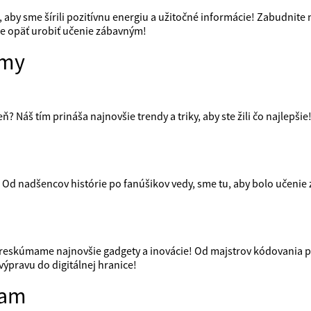
, aby sme šírili pozitívnu energiu a užitočné informácie! Zabudnit
e opäť urobiť učenie zábavným!
ímy
ň? Náš tím prináša najnovšie trendy a triky, aby ste žili čo najlepši
 Od nadšencov histórie po fanúšikov vedy, sme tu, aby bolo učenie z
reskúmame najnovšie gadgety a inovácie! Od majstrov kódovania po 
výpravu do digitálnej hranice!
iam