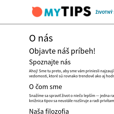
ŽIVOTNÝ 
O nás
Objavte náš príbeh!
Spoznajte nás
Ahoj! Sme tu preto, aby sme vám priniesli najzauj
vedomosti, ktoré sú rovnako trendové ako aj hodno
O čom sme
Snažíme sa spraviť život o niečo lepším — jedna ra
knižnica tipov sa neustále rozširuje a radi privíta
Naša filozofia