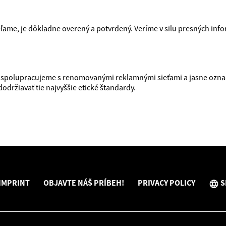
ame, je dôkladne overený a potvrdený. Veríme v silu presných infor
u spolupracujeme s renomovanými reklamnými sieťami a jasne ozn
držiavať tie najvyššie etické štandardy.
IMPRINT
OBJAVTE NÁŠ PRÍBEH!
PRIVACY POLICY
S