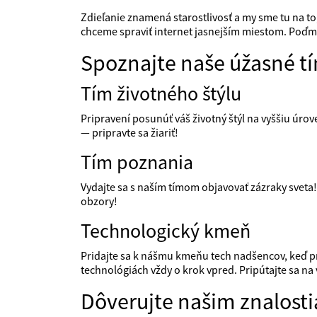
Zdieľanie znamená starostlivosť a my sme tu na to
chceme spraviť internet jasnejším miestom. Poďm
Spoznajte naše úžasné t
Tím životného štýlu
Pripravení posunúť váš životný štýl na vyššiu úrove
— pripravte sa žiariť!
Tím poznania
Vydajte sa s naším tímom objavovať zázraky sveta!
obzory!
Technologický kmeň
Pridajte sa k nášmu kmeňu tech nadšencov, keď p
technológiách vždy o krok vpred. Pripútajte sa na 
Dôverujte našim znalost