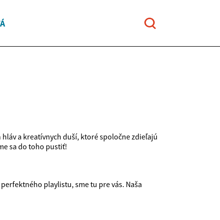
TÁ
hláv a kreatívnych duší, ktoré spoločne zdieľajú
me sa do toho pustiť!
 perfektného playlistu, sme tu pre vás. Naša