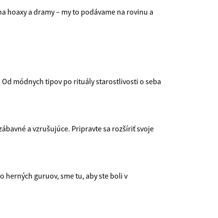
e na hoaxy a dramy – my to podávame na rovinu a
e! Od módnych tipov po rituály starostlivosti o seba
ábavné a vzrušujúce. Pripravte sa rozšíriť svoje
herných guruov, sme tu, aby ste boli v