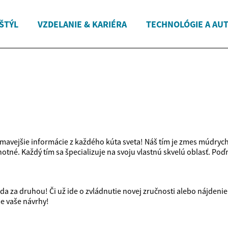
ŠTÝL
VZDELANIE & KARIÉRA
TECHNOLÓGIE A AU
ímavejšie informácie z každého kúta sveta! Náš tím je zmes múdrych 
tné. Každý tím sa špecializuje na svoju vlastnú skvelú oblasť. Poď
da za druhou! Či už ide o zvládnutie novej zručnosti alebo nájdenie
me vaše návrhy!