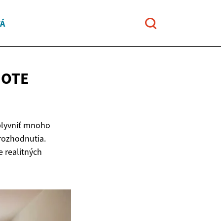
TÁ
NOTE
vplyvniť mnoho
 rozhodnutia.
e realitných