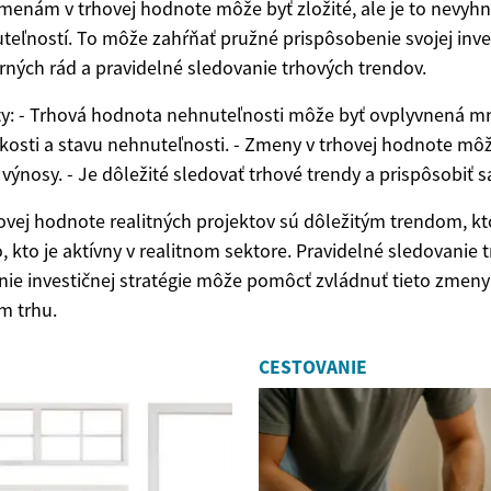
menám v trhovej hodnote môže byť zložité, ale je to nevyh
teľností. To môže zahŕňať pružné prispôsobenie svojej inves
ných rád a pravidelné sledovanie trhových trendov.
kty: - Trhová hodnota nehnuteľnosti môže byť ovplyvnená m
ľkosti a stavu nehnuteľnosti. - Zmeny v trhovej hodnote m
 výnosy. - Je dôležité sledovať trhové trendy a prispôsobiť s
ovej hodnote realitných projektov sú dôležitým trendom, kto
 kto je aktívny v realitnom sektore. Pravidelné sledovanie 
ie investičnej stratégie môže pomôcť zvládnuť tieto zmeny
m trhu.
CESTOVANIE