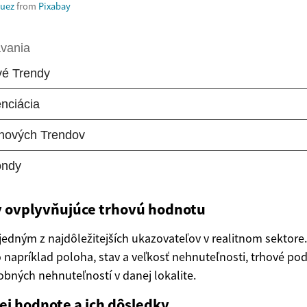
quez
from
Pixabay
y ovplyvňujúce trhovú hodnotu
jedným z najdôležitejších ukazovateľov v realitnom sektore.
 napríklad poloha, stav a veľkosť nehnuteľnosti, trhové po
bných nehnuteľností v danej lokalite.
ej hodnote a ich dôsledky