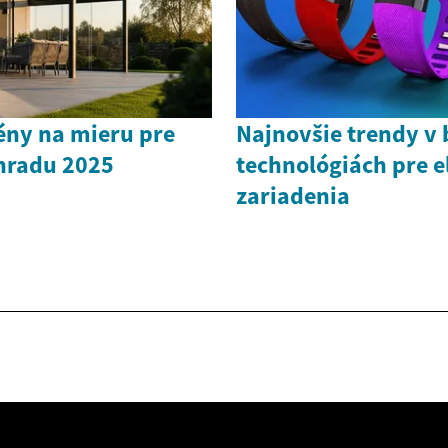
ény na mieru pre
Najnovšie trendy v
hradu 2025
technológiách pre e
zariadenia