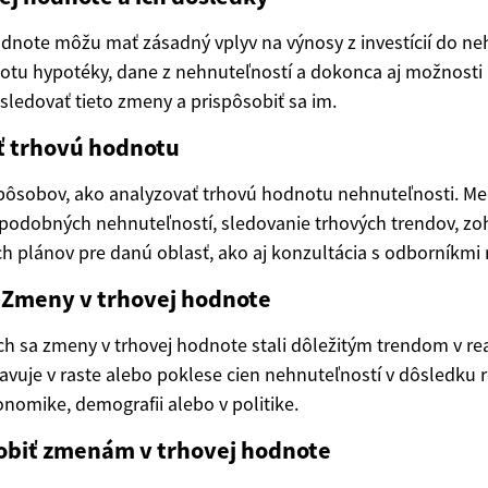
dnote môžu mať zásadný vplyv na výnosy z investícií do ne
notu hypotéky, dane z nehnuteľností a dokonca aj možnosti
sledovať tieto zmeny a prispôsobiť sa im.
ť trhovú hodnotu
spôsobov, ako analyzovať trhovú hodnotu nehnuteľnosti. Med
 podobných nehnuteľností, sledovanie trhových trendov, z
h plánov pre danú oblasť, ako aj konzultácia s odborníkmi 
: Zmeny v trhovej hodnote
h sa zmeny v trhovej hodnote stali dôležitým trendom v re
javuje v raste alebo poklese cien nehnuteľností v dôsledku 
nomike, demografii alebo v politike.
sobiť zmenám v trhovej hodnote