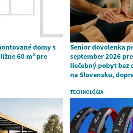
montované domy s
Senior dovolenka pr
ližne 60 m² pre
september 2026 pre
liečebný pobyt bez
na Slovensku, dopr
TECHNOLÓGIA