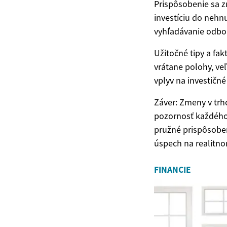
Prispôsobenie sa z
investíciu do nehnu
vyhľadávanie odbor
Užitočné tipy a fa
vrátane polohy, ve
vplyv na investičné
Záver: Zmeny v trh
pozornosť každého,
pružné prispôsoben
úspech na realitno
FINANCIE