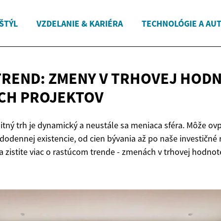
ŠTÝL
VZDELANIE & KARIÉRA
TECHNOLÓGIE A AU
TREND: ZMENY V TRHOVEJ HOD
CH PROJEKTOV
litný trh je dynamický a neustále sa meniaca sféra. Môže o
dodennej existencie, od cien bývania až po naše investičné
 a zistite viac o rastúcom trende - zmenách v trhovej hodnot