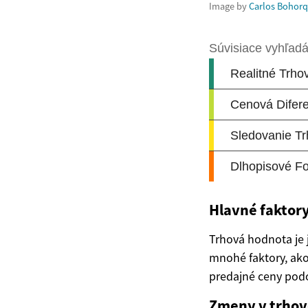
Image by
Carlos Bohor
Hlavné faktor
Trhová hodnota je 
mnohé faktory, ako
predajné ceny podo
Zmeny v trhov