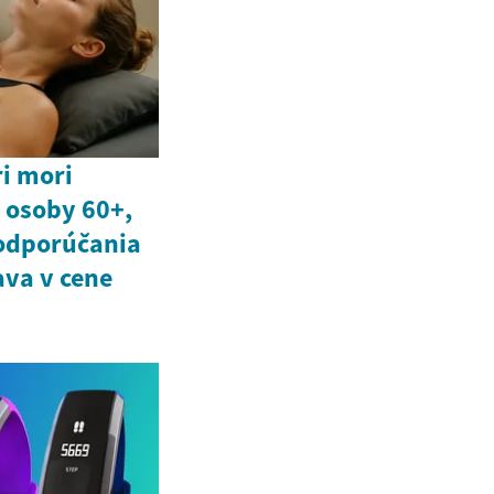
i mori
 osoby 60+,
 odporúčania
ava v cene