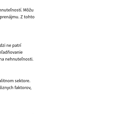
hnuteľností. Môžu
 prenájmu. Z tohto
zi ne patrí
ohľadňovanie
na nehnuteľnosti.
alitnom sektore.
rôznych faktorov,