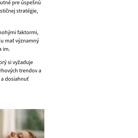
nutné pre úspešnú
tičnej stratégie,
nohými faktormi,
ôžu mať významný
a im.
rý si vyžaduje
trhových trendov a
 a dosiahnuť