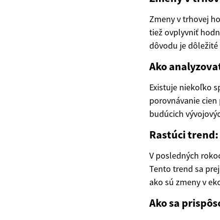
Zmeny v trhovej ho
tiež ovplyvniť hod
dôvodu je dôležité 
Ako analyzova
Existuje niekoľko 
porovnávanie cien
budúcich vývojovýc
Rastúci trend
V posledných rokoc
Tento trend sa pre
ako sú zmeny v eko
Ako sa prispô