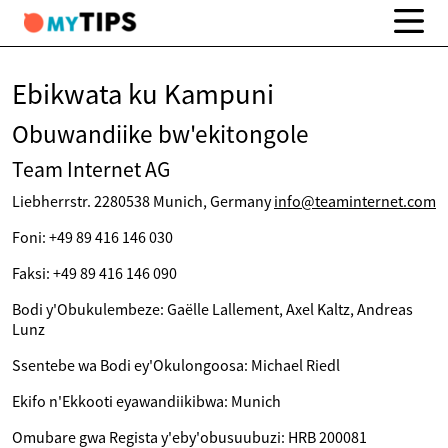
Ebikwata ku Kampuni
Obuwandiike bw'ekitongole
Team Internet AG
Liebherrstr. 2280538 Munich, Germany
info@teaminternet.com
Foni: +49 89 416 146 030
Faksi: +49 89 416 146 090
Bodi y'Obukulembeze: Gaëlle Lallement, Axel Kaltz, Andreas
Lunz
Ssentebe wa Bodi ey'Okulongoosa: Michael Riedl
Ekifo n'Ekkooti eyawandiikibwa: Munich
Omubare gwa Regista y'eby'obusuubuzi: HRB 200081