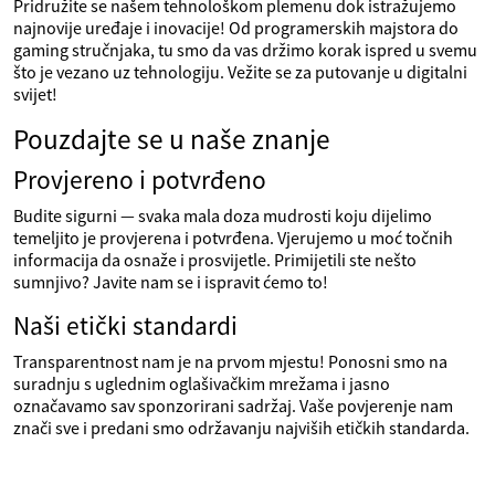
Pridružite se našem tehnološkom plemenu dok istražujemo
najnovije uređaje i inovacije! Od programerskih majstora do
gaming stručnjaka, tu smo da vas držimo korak ispred u svemu
što je vezano uz tehnologiju. Vežite se za putovanje u digitalni
svijet!
Pouzdajte se u naše znanje
Provjereno i potvrđeno
Budite sigurni — svaka mala doza mudrosti koju dijelimo
temeljito je provjerena i potvrđena. Vjerujemo u moć točnih
informacija da osnaže i prosvijetle. Primijetili ste nešto
sumnjivo? Javite nam se i ispravit ćemo to!
Naši etički standardi
Transparentnost nam je na prvom mjestu! Ponosni smo na
suradnju s uglednim oglašivačkim mrežama i jasno
označavamo sav sponzorirani sadržaj. Vaše povjerenje nam
znači sve i predani smo održavanju najviših etičkih standarda.