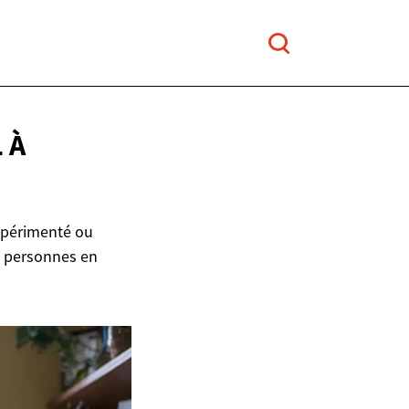
 À
xpérimenté ou
de personnes en