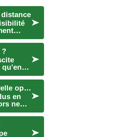
 distance
sibilité
ment
 ?
cite
s qu'en
Le travail à domicile pour les seniors : une nouvelle opportunité
lus en
ors ne
e
ope