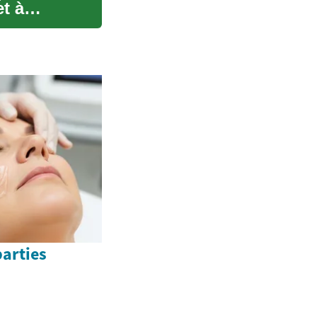
t à
parties