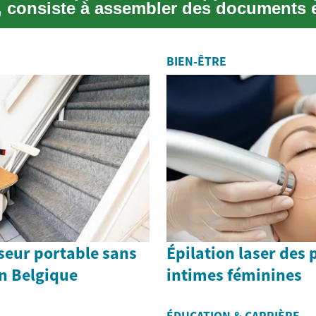
", consiste à assembler des documents e
du mail...
BIEN-ÊTRE
seur portable sans
Épilation laser des 
en Belgique
intimes féminines