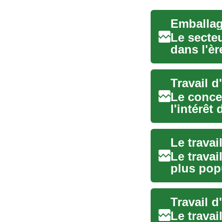
Emballage
Le secteu
dans l'è
cette ac..
Travail d
Le concep
l'intérê
est-il vra.
Le travai
plus popu
font pa...
Travail d
Le trava