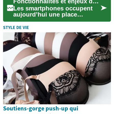
Fonctionnalités et enjeux des smartphones
l'information. Ces appareil...
Les smartphones occupent
aujourd’hui une place
centrale dans la vie
personnelle et
STYLE DE VIE
professionnelle, combinant
communi...
Soutiens-gorge push-up qui