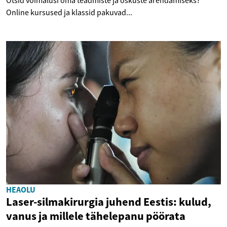
Otsid võimalusi oma teadmiste ja oskuste arendamiseks?
Online kursused ja klassid pakuvad...
HEAOLU
Laser-silmakirurgia juhend Eestis: kulud,
vanus ja millele tähelepanu pöörata