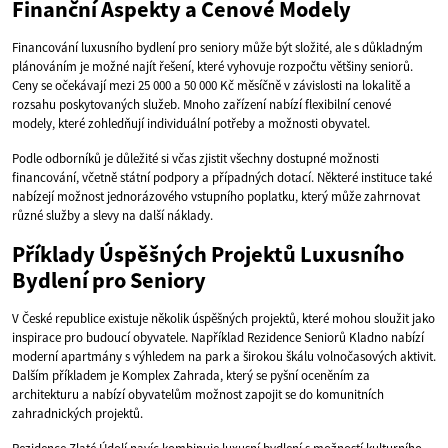
Finanční Aspekty a Cenové Modely
Financování luxusního bydlení pro seniory může být složité, ale s důkladným
plánováním je možné najít řešení, které vyhovuje rozpočtu většiny seniorů.
Ceny se očekávají mezi 25 000 a 50 000 Kč měsíčně v závislosti na lokalitě a
rozsahu poskytovaných služeb. Mnoho zařízení nabízí flexibilní cenové
modely, které zohledňují individuální potřeby a možnosti obyvatel.
Podle odborníků je důležité si včas zjistit všechny dostupné možnosti
financování, včetně státní podpory a případných dotací. Některé instituce také
nabízejí možnost jednorázového vstupního poplatku, který může zahrnovat
různé služby a slevy na další náklady.
Příklady Úspěšných Projektů Luxusního
Bydlení pro Seniory
V České republice existuje několik úspěšných projektů, které mohou sloužit jako
inspirace pro budoucí obyvatele. Například Rezidence Seniorů Kladno nabízí
moderní apartmány s výhledem na park a širokou škálu volnočasových aktivit.
Dalším příkladem je Komplex Zahrada, který se pyšní oceněním za
architekturu a nabízí obyvatelům možnost zapojit se do komunitních
zahradnických projektů.