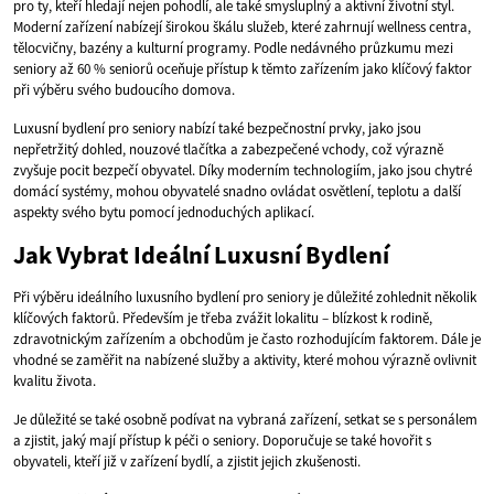
pro ty, kteří hledají nejen pohodlí, ale také smysluplný a aktivní životní styl.
Moderní zařízení nabízejí širokou škálu služeb, které zahrnují wellness centra,
tělocvičny, bazény a kulturní programy. Podle nedávného průzkumu mezi
seniory až 60 % seniorů oceňuje přístup k těmto zařízením jako klíčový faktor
při výběru svého budoucího domova.
Luxusní bydlení pro seniory nabízí také bezpečnostní prvky, jako jsou
nepřetržitý dohled, nouzové tlačítka a zabezpečené vchody, což výrazně
zvyšuje pocit bezpečí obyvatel. Díky moderním technologiím, jako jsou chytré
domácí systémy, mohou obyvatelé snadno ovládat osvětlení, teplotu a další
aspekty svého bytu pomocí jednoduchých aplikací.
Jak Vybrat Ideální Luxusní Bydlení
Při výběru ideálního luxusního bydlení pro seniory je důležité zohlednit několik
klíčových faktorů. Především je třeba zvážit lokalitu – blízkost k rodině,
zdravotnickým zařízením a obchodům je často rozhodujícím faktorem. Dále je
vhodné se zaměřit na nabízené služby a aktivity, které mohou výrazně ovlivnit
kvalitu života.
Je důležité se také osobně podívat na vybraná zařízení, setkat se s personálem
a zjistit, jaký mají přístup k péči o seniory. Doporučuje se také hovořit s
obyvateli, kteří již v zařízení bydlí, a zjistit jejich zkušenosti.