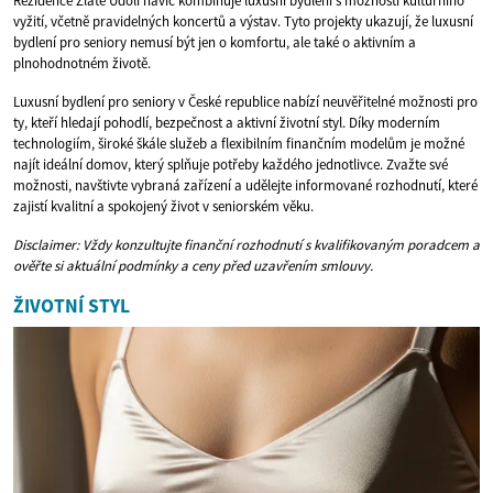
Rezidence Zlaté Údolí navíc kombinuje luxusní bydlení s možností kulturního
vyžití, včetně pravidelných koncertů a výstav. Tyto projekty ukazují, že luxusní
bydlení pro seniory nemusí být jen o komfortu, ale také o aktivním a
plnohodnotném životě.
Luxusní bydlení pro seniory v České republice nabízí neuvěřitelné možnosti pro
ty, kteří hledají pohodlí, bezpečnost a aktivní životní styl. Díky moderním
technologiím, široké škále služeb a flexibilním finančním modelům je možné
najít ideální domov, který splňuje potřeby každého jednotlivce. Zvažte své
možnosti, navštivte vybraná zařízení a udělejte informované rozhodnutí, které
zajistí kvalitní a spokojený život v seniorském věku.
Disclaimer: Vždy konzultujte finanční rozhodnutí s kvalifikovaným poradcem a
ověřte si aktuální podmínky a ceny před uzavřením smlouvy.
ŽIVOTNÍ STYL