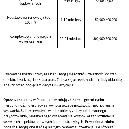
2-6 miesięcy
5,000-15,000
budowlanych
Podstawowa renowacja (dom
6-12 miesięcy
150,000-400,000
100m²)
Kompleksowa renowacja z
12-24 miesiące
300,000-800,000
wykończeniem
Szacowane koszty i czasy realizacji mogą się różnić w zależności od stanu
obiektu, lokalizacji i zakresu prac. Zaleca się przeprowadzenie indywidualnej
analizy przed podjęciem decyzji inwestycyjnej.
Opuszczone domy w Polsce reprezentują złożony segment rynku
nieruchomości, oferujący zarówno znaczące możliwości, jak i poważne
wyzwania. Sukces inwestycji w takie obiekty zależy od dokładnego
przygotowania, realistycznego oszacowania kosztów oraz zrozumienia
wszystkich aspektów prawnych i administracyjnych. Przy odpowiednim
podejściu mogą one stać się nie tylko rentowną inwestycją, ale również