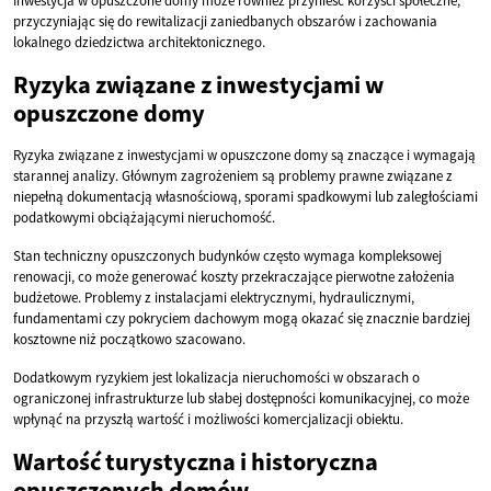
Inwestycja w opuszczone domy może również przynieść korzyści społeczne,
przyczyniając się do rewitalizacji zaniedbanych obszarów i zachowania
lokalnego dziedzictwa architektonicznego.
Ryzyka związane z inwestycjami w
opuszczone domy
Ryzyka związane z inwestycjami w opuszczone domy są znaczące i wymagają
starannej analizy. Głównym zagrożeniem są problemy prawne związane z
niepełną dokumentacją własnościową, sporami spadkowymi lub zaległościami
podatkowymi obciążającymi nieruchomość.
Stan techniczny opuszczonych budynków często wymaga kompleksowej
renowacji, co może generować koszty przekraczające pierwotne założenia
budżetowe. Problemy z instalacjami elektrycznymi, hydraulicznymi,
fundamentami czy pokryciem dachowym mogą okazać się znacznie bardziej
kosztowne niż początkowo szacowano.
Dodatkowym ryzykiem jest lokalizacja nieruchomości w obszarach o
ograniczonej infrastrukturze lub słabej dostępności komunikacyjnej, co może
wpłynąć na przyszłą wartość i możliwości komercjalizacji obiektu.
Wartość turystyczna i historyczna
opuszczonych domów