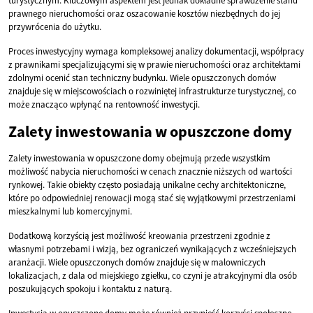
turystycznym. Kluczowym aspektem jest jednak dokładne sprawdzenie stanu
prawnego nieruchomości oraz oszacowanie kosztów niezbędnych do jej
przywrócenia do użytku.
Proces inwestycyjny wymaga kompleksowej analizy dokumentacji, współpracy
z prawnikami specjalizującymi się w prawie nieruchomości oraz architektami
zdolnymi ocenić stan techniczny budynku. Wiele opuszczonych domów
znajduje się w miejscowościach o rozwiniętej infrastrukturze turystycznej, co
może znacząco wpłynąć na rentowność inwestycji.
Zalety inwestowania w opuszczone domy
Zalety inwestowania w opuszczone domy obejmują przede wszystkim
możliwość nabycia nieruchomości w cenach znacznie niższych od wartości
rynkowej. Takie obiekty często posiadają unikalne cechy architektoniczne,
które po odpowiedniej renowacji mogą stać się wyjątkowymi przestrzeniami
mieszkalnymi lub komercyjnymi.
Dodatkową korzyścią jest możliwość kreowania przestrzeni zgodnie z
własnymi potrzebami i wizją, bez ograniczeń wynikających z wcześniejszych
aranżacji. Wiele opuszczonych domów znajduje się w malowniczych
lokalizacjach, z dala od miejskiego zgiełku, co czyni je atrakcyjnymi dla osób
poszukujących spokoju i kontaktu z naturą.