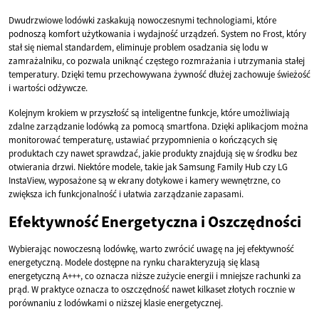
Dwudrzwiowe lodówki zaskakują nowoczesnymi technologiami, które
podnoszą komfort użytkowania i wydajność urządzeń. System no Frost, który
stał się niemal standardem, eliminuje problem osadzania się lodu w
zamrażalniku, co pozwala uniknąć częstego rozmrażania i utrzymania stałej
temperatury. Dzięki temu przechowywana żywność dłużej zachowuje świeżość
i wartości odżywcze.
Kolejnym krokiem w przyszłość są inteligentne funkcje, które umożliwiają
zdalne zarządzanie lodówką za pomocą smartfona. Dzięki aplikacjom można
monitorować temperaturę, ustawiać przypomnienia o kończących się
produktach czy nawet sprawdzać, jakie produkty znajdują się w środku bez
otwierania drzwi. Niektóre modele, takie jak Samsung Family Hub czy LG
InstaView, wyposażone są w ekrany dotykowe i kamery wewnętrzne, co
zwiększa ich funkcjonalność i ułatwia zarządzanie zapasami.
Efektywność Energetyczna i Oszczędności
Wybierając nowoczesną lodówkę, warto zwrócić uwagę na jej efektywność
energetyczną. Modele dostępne na rynku charakteryzują się klasą
energetyczną A+++, co oznacza niższe zużycie energii i mniejsze rachunki za
prąd. W praktyce oznacza to oszczędność nawet kilkaset złotych rocznie w
porównaniu z lodówkami o niższej klasie energetycznej.