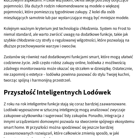
kluczowymi aspektami. Przede wszystkim, określ swoje potrzeby dotyczące
pojemności. Dla dużych rodzin rekomendowane są modele o większej
pojemności, które pomieszczą tygodniowe zakupy. Z kolei dla osób
mieszkających samotnie lub par wystarczające mogą być mniejsze modele.
Kolejnym ważnym kryterium jest technologia chłodzenia. System no Frost to
niemal standard, ale warto zwrócić uwagę na dodatkowe funkcje, takie jak
szybkie chłodzenie czy strefy o regulowanej wilgotności, które pozwalają na
dłuższe przechowywanie warzyw i owoców.
Zastanów się również nad dodatkowymi funkcjami smart, które mogą ułatwić
codzienne życie. Jeśli często robisz zakupy online, lodówka z możliwością
zdalnego monitorowania może okazać się strzałem w dziesiątkę. Ostatecznie,
nie zapomnij o estetyce – lodówka powinna pasować do stylu Twojej kuchni,
tworząc spójną i harmonijną przestrzeń.
Przyszłość Inteligentnych Lodówek
Z roku na rok inteligentne funkcje stają się coraz bardziej zaawansowane.
Lodówki wyposażone w sztuczną inteligencję mogą analizować zwyczaje
zakupowe użytkownika i sugerować listy zakupów. Ponadto, integracja z
innymi urządzeniami domowymi pozwala na stworzenie spójnego ekosystemu
smart home. W przyszłości można spodziewać się jeszcze bardziej
zaawansowanych rozwiązań, które całkowicie zmienią sposób, w jaki