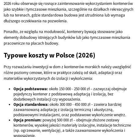
2026 roku obserwuje się rosnące zainteresowanie wykorzystaniem kontenerów
jako szybkie i tymczasowe mieszkania, szczególnie na działkach rekreacyjnych
lub na terenach, gdzie standardowa budowa jest utrudniona lub wymaga
dłuższego oczekiwania na pozwolenia.
Ponadto, ze względu na modułowość, kontenery bywają stosowane jako
elementy dobudowy istniejących budynków lub jako tymczasowe mieszkania
pracownicze na placach budowy.
Typowe koszty w Polsce (2026)
Przy rozważaniu inwestycji w dom z kontenerów morskich należy uwzględnić
różne poziomy cenowe, które w praktyce zależą od skali, adaptacji oraz
materiałów wykorzystanych do izolacji i wykończenia:
Opcja podstawowa:
około 150 000 - 250 000 zł – zazwyczaj obejmuje
pojedynczy kontener z podstawową adaptacją i izolacją, bez
dodatkowych instalacji czy wyposażenia.
Opcja standardowa:
około 300 000 - 450 000 zł – zawiera bardziej
zaawansowaną adaptację z izolacją termiczną i akustyczną,
podstawowymi instalacjami, oraz podstawowe wykończenie wnętrz.
Opcja premium:
powyżej 500 000 zł – obejmuje złożone zestawy
kontenerów, wysokiej jakości materiały izolacyjne, instalacje techniczne
(np. ogrzewanie, wentylację), a także zaawansowane wykończenia i
wyposażenie.