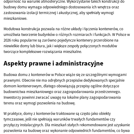
odporność na warunki atmosferyczne. Wykorzystanie takich konstrukcji do
budowy domu wymaga odpowiedniego dostosowania ich wnętrza oraz
zastosowania izolacji termicznej i akustycznej, aby spełniały wymogi
mieszkaniowe.
Modułowa konstrukcja pozwala na różne układy i łączenia kontenerów, co
umożliwia tworzenie budynków o różnych rozmiarach i funkcjach. W Polsce w
2026 roku popularne są zarówno pojedyncze kontenery przerobione na
niewielkie domy lub biura, jak i większe zespoły połączonych modułów
tworzące kompleksowe rozwiązania mieszkalne.
Aspekty prawne i administracyjne
Budowa domu z kontenerów w Polsce wiąże się ze szczególnymi wymogami
prawnymi. Obecnie nie ma odrębnych przepisów dedykowanych specjalnie
domom kontenerowym, dlatego obowiązują przepisy ogólne dotyczące
budownictwa mieszkaniowego oraz zagospodarowania przestrzennego.
Inwestorzy powinni zwracać uwagę na lokalne plany zagospodarowania
terenu oraz wymogi pozwolenia na budowę.
W praktyce, domy z kontenerów traktowane są często jako obiekty
tymczasowe, jeśli nie spełniają warunków trwałych fundamentów czy
przyłączy instalacyjnych. Dla mieszkań stałych rekomendowane jest uzyskanie
pozwolenia na budowę oraz wykonanie odpowiednich fundamentów, co bywa