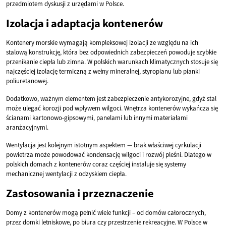
przedmiotem dyskusji z urzędami w Polsce.
Izolacja i adaptacja kontenerów
Kontenery morskie wymagają kompleksowej izolacji ze względu na ich
stalową konstrukcję, która bez odpowiednich zabezpieczeń powoduje szybkie
przenikanie ciepła lub zimna. W polskich warunkach klimatycznych stosuje się
najczęściej izolację termiczną z wełny mineralnej, styropianu lub pianki
poliuretanowej.
Dodatkowo, ważnym elementem jest zabezpieczenie antykorozyjne, gdyż stal
może ulegać korozji pod wpływem wilgoci. Wnętrza kontenerów wykańcza się
ścianami kartonowo-gipsowymi, panelami lub innymi materiałami
aranżacyjnymi.
Wentylacja jest kolejnym istotnym aspektem — brak właściwej cyrkulacji
powietrza może powodować kondensację wilgoci i rozwój pleśni. Dlatego w
polskich domach z kontenerów coraz częściej instaluje się systemy
mechanicznej wentylacji z odzyskiem ciepła.
Zastosowania i przeznaczenie
Domy z kontenerów mogą pełnić wiele funkcji – od domów całorocznych,
przez domki letniskowe, po biura czy przestrzenie rekreacyjne. W Polsce w