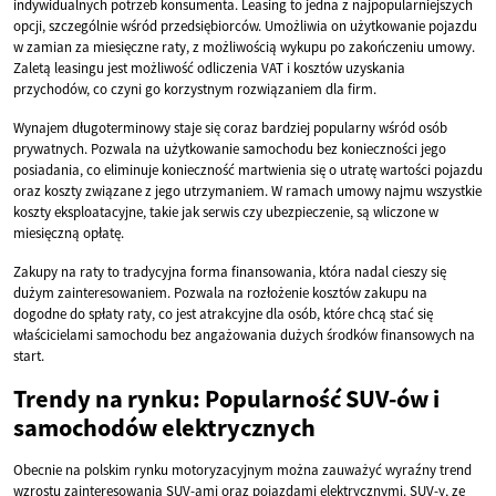
indywidualnych potrzeb konsumenta. Leasing to jedna z najpopularniejszych
opcji, szczególnie wśród przedsiębiorców. Umożliwia on użytkowanie pojazdu
w zamian za miesięczne raty, z możliwością wykupu po zakończeniu umowy.
Zaletą leasingu jest możliwość odliczenia VAT i kosztów uzyskania
przychodów, co czyni go korzystnym rozwiązaniem dla firm.
Wynajem długoterminowy staje się coraz bardziej popularny wśród osób
prywatnych. Pozwala na użytkowanie samochodu bez konieczności jego
posiadania, co eliminuje konieczność martwienia się o utratę wartości pojazdu
oraz koszty związane z jego utrzymaniem. W ramach umowy najmu wszystkie
koszty eksploatacyjne, takie jak serwis czy ubezpieczenie, są wliczone w
miesięczną opłatę.
Zakupy na raty to tradycyjna forma finansowania, która nadal cieszy się
dużym zainteresowaniem. Pozwala na rozłożenie kosztów zakupu na
dogodne do spłaty raty, co jest atrakcyjne dla osób, które chcą stać się
właścicielami samochodu bez angażowania dużych środków finansowych na
start.
Trendy na rynku: Popularność SUV-ów i
samochodów elektrycznych
Obecnie na polskim rynku motoryzacyjnym można zauważyć wyraźny trend
wzrostu zainteresowania SUV-ami oraz pojazdami elektrycznymi. SUV-y, ze