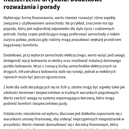
rozważania i porady
Wybierając formę finansowania, warto również rozważyć różne aspekty
związane z użytkowaniem samochodu. Na przykład, znaczenie ma typ
pojazdu, który jest najbardziej odpowiedni dla stylu życia i codziennych
potrzeb. Osoby często podróżujące mogą preferować samochody o niskim
zużyciu paliwa, podczas gdy rodziny mogą poszukiwać większej przestrzeni
bagażowej i komfortu.
Dodatkowo, przy wyborze samochodu elektrycznego, warto wziąć pod uwagę
dostępność stacji ładowania w okolicy oraz możliwość instalacji domowego
punktu ładowania. Wraz z rosnącą liczbą samochodów elektrycznych na
drogach, infrastruktura ładowania stale się rozwija, jednak w niektórych
rejonach może być jeszcze ograniczona.
Z kolei dla osób decydujących się na SUV-y, istotne mogą być aspekty takie jak
zdolności terenowe i bezpieczeństwo w trudnych warunkach pogodowych.
Warto zwrócić uwagę na systemy wspomagające kierowcę, które mogą
podnieść komfort i bezpieczeństwo jazdy.
Ostatecznie, niezależnie od wyboru, kluczowe jest dokładne zapoznanie się z
warunkami umowy finansowej, aby uniknąć nieprzyjemnych niespodzianek w
przyszłości. Warto również skonsultować się z doradcą finansowym, który