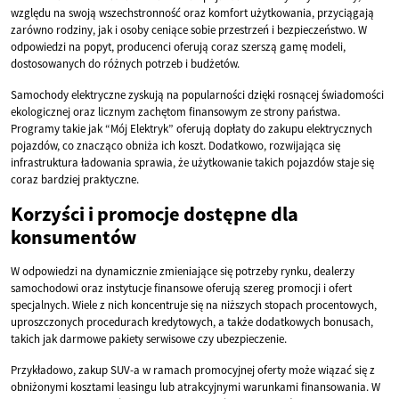
względu na swoją wszechstronność oraz komfort użytkowania, przyciągają
zarówno rodziny, jak i osoby ceniące sobie przestrzeń i bezpieczeństwo. W
odpowiedzi na popyt, producenci oferują coraz szerszą gamę modeli,
dostosowanych do różnych potrzeb i budżetów.
Samochody elektryczne zyskują na popularności dzięki rosnącej świadomości
ekologicznej oraz licznym zachętom finansowym ze strony państwa.
Programy takie jak “Mój Elektryk” oferują dopłaty do zakupu elektrycznych
pojazdów, co znacząco obniża ich koszt. Dodatkowo, rozwijająca się
infrastruktura ładowania sprawia, że użytkowanie takich pojazdów staje się
coraz bardziej praktyczne.
Korzyści i promocje dostępne dla
konsumentów
W odpowiedzi na dynamicznie zmieniające się potrzeby rynku, dealerzy
samochodowi oraz instytucje finansowe oferują szereg promocji i ofert
specjalnych. Wiele z nich koncentruje się na niższych stopach procentowych,
uproszczonych procedurach kredytowych, a także dodatkowych bonusach,
takich jak darmowe pakiety serwisowe czy ubezpieczenie.
Przykładowo, zakup SUV-a w ramach promocyjnej oferty może wiązać się z
obniżonymi kosztami leasingu lub atrakcyjnymi warunkami finansowania. W