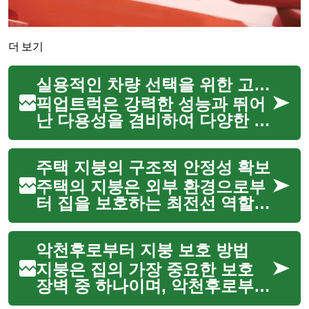
더 보기
실용적인 차량 선택을 위한 고려사항
픽업트럭은 강력한 성능과 뛰어
난 다용성을 겸비하여 다양한 라
이프스타일과 작업 환경에 이상
적인 선택지로 주목받고 있습니
주택 지붕의 구조적 안정성 확보
다. 짐을 운반하거나, 트레일러
를 견인하거나, 혹은 험난한 오
주택의 지붕은 외부 환경으로부
프로드 지형을 탐험하는 등 픽업
터 집을 보호하는 최전선 역할을
트...
합니다. 비, 눈, 바람 등 다양한
기상 조건에 직접 노출되는 지붕
악천후로부터 지붕 보호 방법
은 시간이 지남에 따라 손상될
수 있으며, 이는 곧 주택의 구조
지붕은 집의 가장 중요한 보호
적 안정성에 심각한 ...
장벽 중 하나이며, 악천후로부터
내부를 안전하게 지키는 핵심적