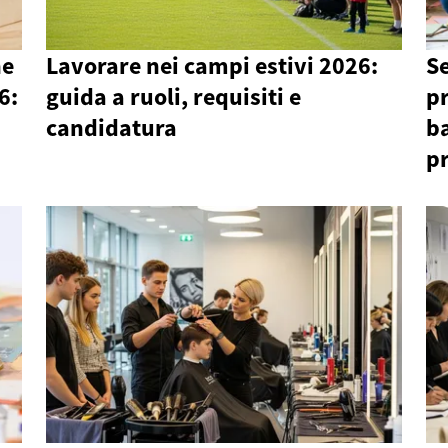
ne
Lavorare nei campi estivi 2026:
Se
6:
guida a ruoli, requisiti e
p
candidatura
ba
p