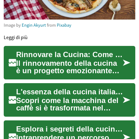
Image by
Engin Akyurt
from
Pixabay
Leggi di più
Rinnovare la Cucina: Come Trasformare il Cuore della Tua Casa con Design Italiano
Il rinnovamento della cucina
è un progetto emozionante
che può trasformare
completamente l'aspetto e la
L'essenza della cucina italiana: il fascino della macchina del caffè
funzionalità ...
Scopri come la macchina del
caffè si è trasformata nel
cuore pulsante delle cucine
italiane. Esplora i diversi tipi
Esplora i segreti della cucina mondiale
d...
Intraprendere un percorso