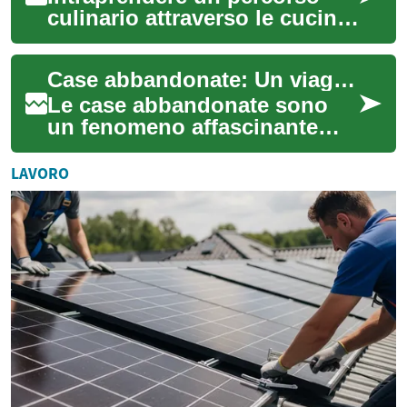
culinario attraverso le cucine
del mondo offre molto più
che imparare semplici ricette;
Case abbandonate: Un viaggio nella storia e nella rinascita di edifici dimenticati
è u...
Le case abbandonate sono
un fenomeno affascinante
che cattura l'immaginazione
di molti. Queste strutture
LAVORO
silenziose, ...