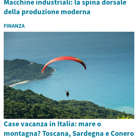
Macchine industriali: la spina dorsale
della produzione moderna
FINANZA
Case vacanza in Italia: mare o
montagna? Toscana, Sardegna e Conero