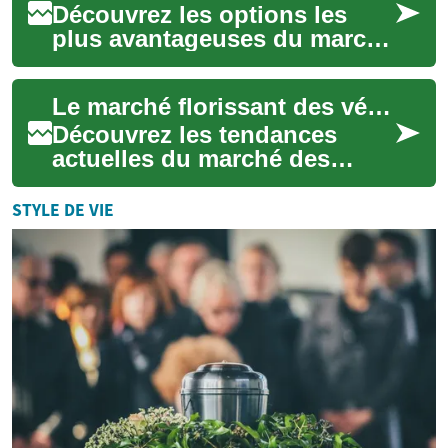
Découvrez les options les
plus avantageuses du marché
automobile français, des
véhicules électriques aux
Le marché florissant des véhicules d'occasion en France
offres de le...
Découvrez les tendances
actuelles du marché des
voitures d'occasion en
France, un secteur en pleine
STYLE DE VIE
croissance offran...