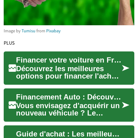
Image by
Tumisu
from
Pixabay
PLUS
Financer votre voiture en France : Guide essentiel
Découvrez les meilleures
options pour financer l'achat
de votre prochaine voiture en
France. De l'achat classique
Financement Auto : Découvrez les Atouts du Leasing
au ...
Vous envisagez d'acquérir un
nouveau véhicule ? Le
leasing automobile pourrait
être la solution idéale. Offrant
Guide d'achat : Les meilleures offres auto en France
flexi...