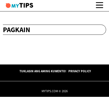
PAGKAIN
TUKLASIN ANG AMING KUWENTO!
PRIVACY POLICY
MYTIPS.COM © 2026