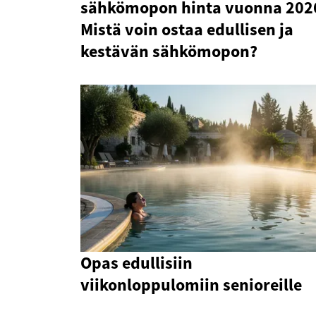
sähkömopon hinta vuonna 202
Mistä voin ostaa edullisen ja
kestävän sähkömopon?
Opas edullisiin
viikonloppulomiin senioreille