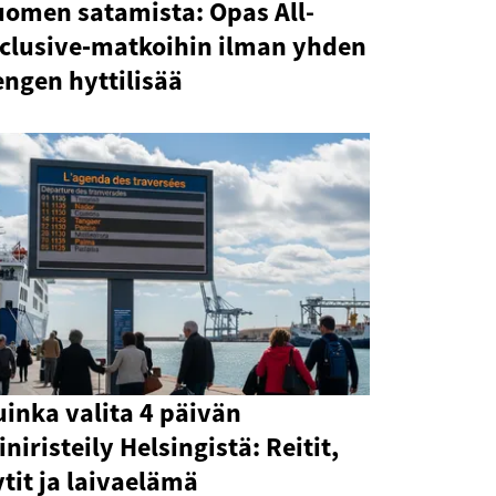
uomen satamista: Opas All-
nclusive‑matkoihin ilman yhden
ngen hyttilisää
inka valita 4 päivän
niristeily Helsingistä: Reitit,
tit ja laivaelämä