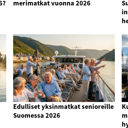
6?
merimatkat vuonna 2026
S
i
he
Edulliset yksinmatkat senioreille
Ku
Suomessa 2026
mi
hy