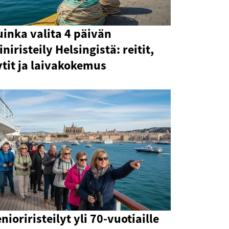
inka valita 4 päivän
niristeily Helsingistä: reitit,
tit ja laivakokemus
nioriristeilyt yli 70-vuotiaille