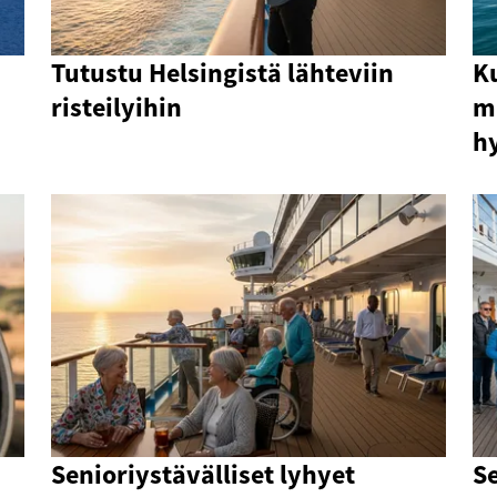
Tutustu Helsingistä lähteviin
Ku
risteilyihin
mi
hy
Senioriystävälliset lyhyet
Se