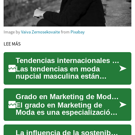
Image by
Vaiva Zernosekovaite
from
Pixabay
LEE MÁS
Tendencias internacionales en moda nupcial masculina
Las tendencias en moda
nupcial masculina están
evolucionando con rapidez,
combinando herencia
Grado en Marketing de Moda: Formación para el Éxito en la Industria
sartorial con influenci...
El grado en Marketing de
Moda es una especialización
académica que combina los
principios del marketing con
La influencia de la sostenibilidad en la moda
los aspec...