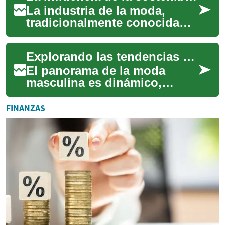
La industria de la moda,
tradicionalmente conocida
por sus ciclos rápidos y
tendencias cambiantes, está
Explorando las tendencias en indumentaria masculina
experimentand...
El panorama de la moda
masculina es dinámico,
evolucionando
constantemente con nuevos
FINANZAS
estilos e interpretaciones de
l...