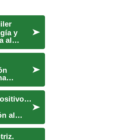
iler
gía y
a al
ón
ha
La evolución de los teléfonos celulares: De dispositivos de lujo a herramientas esenciales
n al
riz.