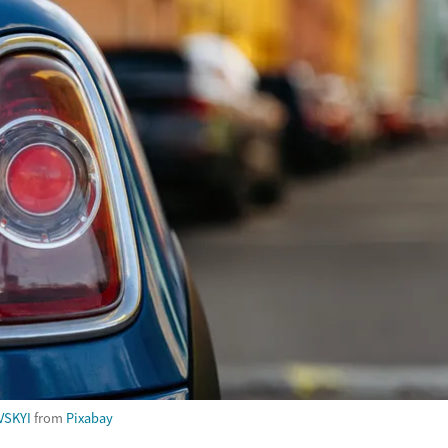
VSKYI
from
Pixabay