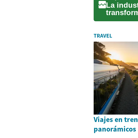
La indus
transform
conci...
TRAVEL
Viajes en tren
panorámicos 