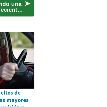
ando una
reciente
eltos de
nas mayores