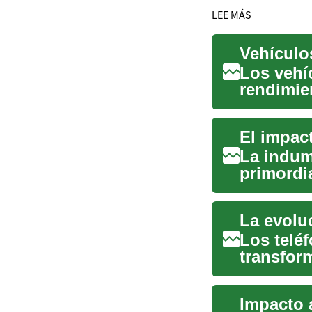
LEE MÁS
Vehículos
Los vehí
rendimien
conducir.
El impac
La indum
primordi
ejercido 
Los telé
transfor
mercado.
Impacto 