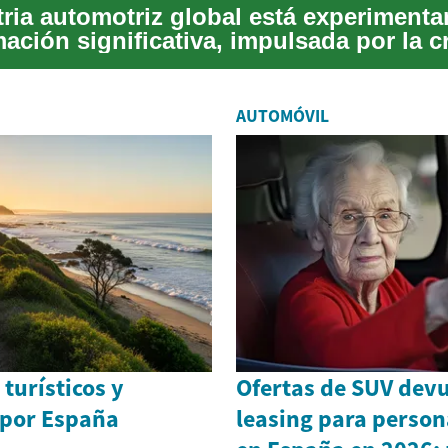
tria automotriz global está experiment
ación significativa, impulsada por la c
AUTOMÓVIL
 turísticos y
Ofertas de SUV devu
por España
leasing para perso