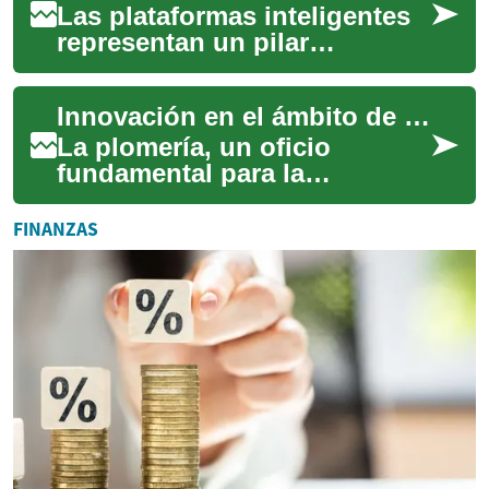
Las plataformas inteligentes
representan un pilar
fundamental en la era digital,
transformando la manera en
Innovación en el ámbito de los servicios de plomería
que las o...
La plomería, un oficio
fundamental para la
infraestructura de cualquier
sociedad, ha experimentado
FINANZAS
una evolución sign...