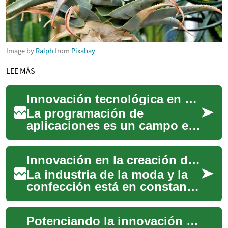
Image by
Ralph
from
Pixabay
LEE MÁS
Innovación tecnológica en programación de aplicaciones
La programación de
aplicaciones es un campo en
constante evolución,
impulsado por la innovación
Innovación en la creación de prendas de vestir
tecnológica. Desde el...
La industria de la moda y la
confección está en constante
evolución, impulsada por
avances tecnológicos y un
Potenciando la innovación con plataformas inteligentes
enfoque ...