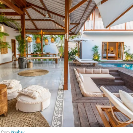
n
from
Pixabay