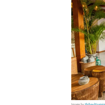
Image by
thibaultjugai