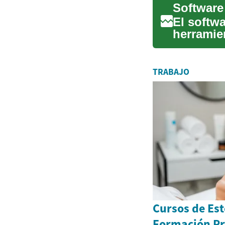
Software
El softw
herramie
habituale
TRABAJO
Cursos de Est
Formación Pr