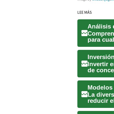
LEE MÁS
Análisis
Comprend
para cua
inversion
Invertir 
de conce
riesgo. A
La divers
reducir e
artículo..