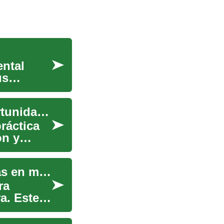
ntal
us
Inversión en bienes raíces: tipos, riesgos y oportunidades
ráctica
ón y
Modelos de diversificación para proteger carteras en mercados volátiles
ra
ra. Este