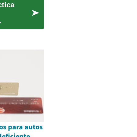
ctica
os para autos
deficiente