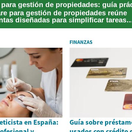
 para gestión de propiedades: guía prá
are para gestión de propiedades reúne
ntas diseñadas para simplificar tareas
s de administra...
FINANZAS
eticista en España:
Guía sobre préstam
ofesional y
usados con crédito 