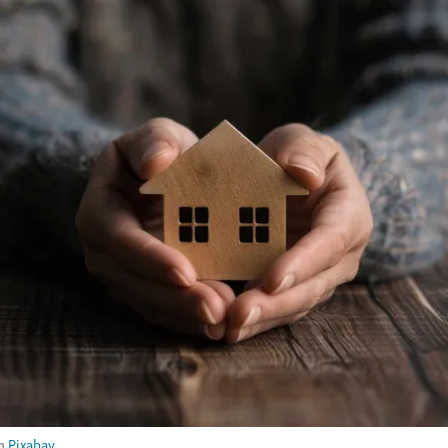
m
Pixabay