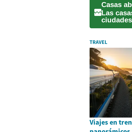
Las casa
ciudades
propieda
TRAVEL
Viajes en tren
panorámicos 