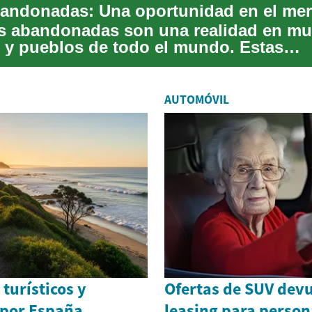
s abandonadas son una realidad en m
 y pueblos de todo el mundo. Estas
des, a menudo olv...
AUTOMÓVIL
 turísticos y
Ofertas de SUV devu
por España
leasing para perso