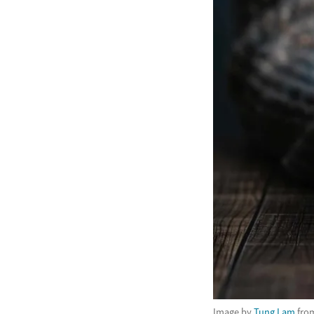
Image by
Tung Lam
fro