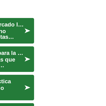
Casas Abandonadas: Una Oportunidad en el Mercado Inmobiliario
no
tas
Formación para agentes de bienes raíces: guía para la carrera
ás que
tica
io