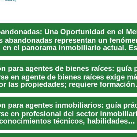
s abandonadas representan un fenóme
 en el panorama inmobiliario actual. Es
des, a menud...
rse en agente de bienes raíces exige m
por las propiedades; requiere formación
a, habi...
n para agentes inmobiliarios: guía prác
se en profesional del sector inmobiliar
 conocimientos técnicos, habilidades
les y una com...