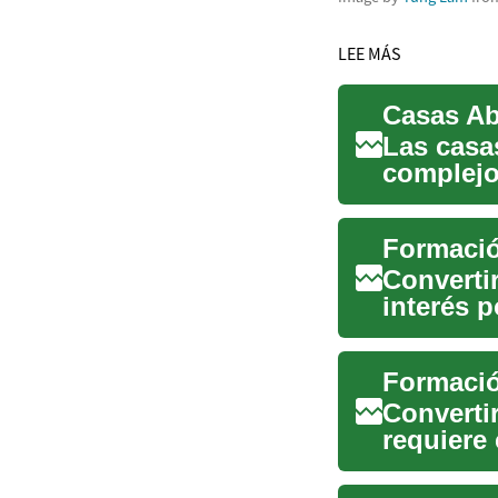
LEE MÁS
Las casa
complejo
propieda
Converti
interés 
específic
Formació
Convertir
requiere
comercia