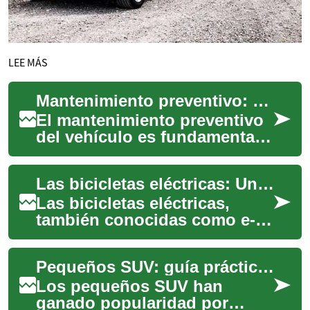
LEE MÁS
Mantenimiento preventivo: pilares para la fiabilidad del coche
El mantenimiento preventivo
del vehículo es fundamental
para asegurar su correcto
funcionamiento y prolongar
Las bicicletas eléctricas: Una revolución en dos ruedas
su vida ...
Las bicicletas eléctricas,
también conocidas como e-
bikes, están transformando la
forma en que nos movemos
Pequeños SUV: guía práctica para conducir en la ciudad
por las ci...
Los pequeños SUV han
ganado popularidad por