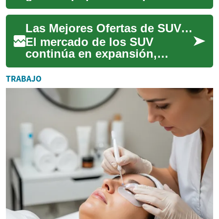
ofrecer la combinación de
espacio práctico y
Las Mejores Ofertas de SUV: Guía Completa para Compradores Inteligentes
maniobrabilidad propia de
un...
El mercado de los SUV
continúa en expansión,
ofreciendo una amplia gama
de opciones para todos los
TRABAJO
presupuestos y nec...