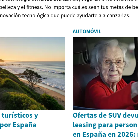
elleza y el fitness. No importa cuáles sean tus metas de bel
novación tecnológica que puede ayudarte a alcanzarlas.
AUTOMÓVIL
 turísticos y
Ofertas de SUV devu
por España
leasing para perso
en España en 2026: 