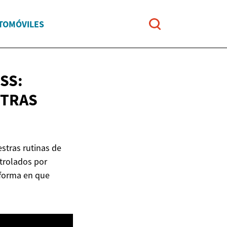
UTOMÓVILES
SS:
TRAS
stras rutinas de
ntrolados por
 forma en que