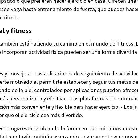
upados o que prefieren hacer ejercicio en casa. Ofrecen una
sde yoga hasta entrenamiento de fuerza, que puedes hacer
o ritmo.
l y fitness
l también está haciendo su camino en el mundo del fitness. 
e incorporan actividad física pueden ser una forma divertida 
s y consejos: - Las aplicaciones de seguimiento de activida
te motivado al permitirte establecer y seguir tus metas de 
idado de la piel controlados por aplicaciones pueden ofrece
 más personalizada y efectiva. - Las plataformas de entrena
ón más conveniente y flexible para hacer ejercicio. - Los j
r que el ejercicio sea más divertido.
tecnología está cambiando la forma en que cuidamos nuestr
e la tecnología continúa avanzando, seguramente veremos 