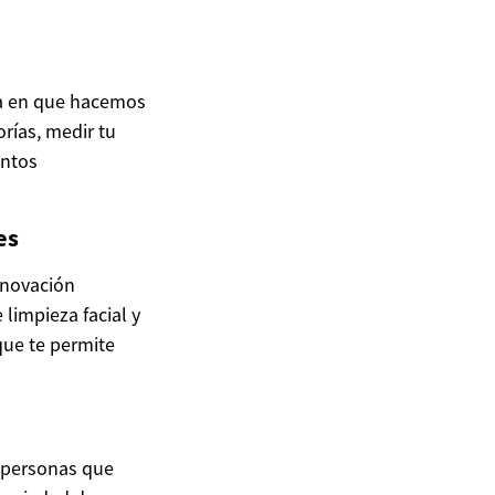
ma en que hacemos
orías, medir tu
entos
es
nnovación
 limpieza facial y
que te permite
s personas que