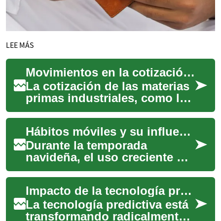
LEE MÁS
Movimientos en la cotización de materias primas industriales
La cotización de las materias
primas industriales, como los
metales, es un indicador
fundamental de la salud
Hábitos móviles y su influencia en las compras navideñas internacionales
económic...
Durante la temporada
navideña, el uso creciente de
dispositivos móviles
transforma cómo los
Impacto de la tecnología predictiva en mercados
consumidores buscan,
comp...
La tecnología predictiva está
transformando radicalmente