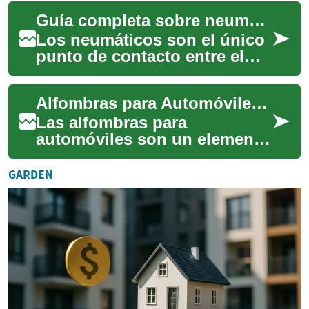
significativa en la industria
Guía completa sobre neumáticos: seguridad y mantenimiento
automotriz, co...
Los neumáticos son el único
punto de contacto entre el
coche y la carretera, y afectan
directamente a la seguridad,
Alfombras para Automóviles: Funcionalidad y Estilo para tu Vehículo
e...
Las alfombras para
automóviles son un elemento
esencial en el interior de
cualquier vehículo. Estas
GARDEN
piezas no solo pr...