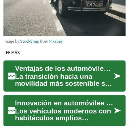
Image by
StockSnap
from
Pixabay
LEE MÁS
Ventajas de los automóviles eléctricos para el futuro
La transición hacia una
movilidad más sostenible se
acelera, y los automóviles
eléctricos emergen como
Innovación en automóviles con habitáculo espacioso
protagonistas ...
Los vehículos modernos con
habitáculos amplios
representan una evolución