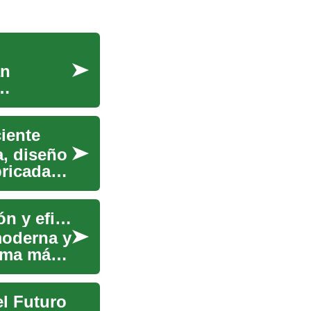
án
ciente
a, diseño
ricadas
Viviendas prefabricadas residenciales: innovación y eficiencia
moderna y
orma más
l Futuro