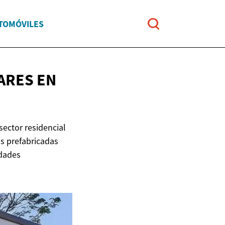
UTOMÓVILES
LARES
EN
ector residencial
as prefabricadas
idades