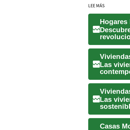
LEE MÁS
Hogares 
Descubre
revolucio
ofreciend
Viviendas
Las vivi
contempo
en entorn
Las vivi
sostenib
rápida y..
Casas Mo