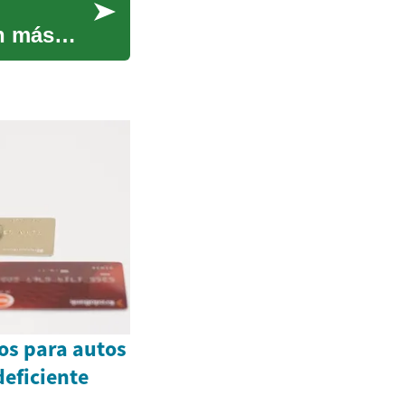
n más
os para autos
deficiente