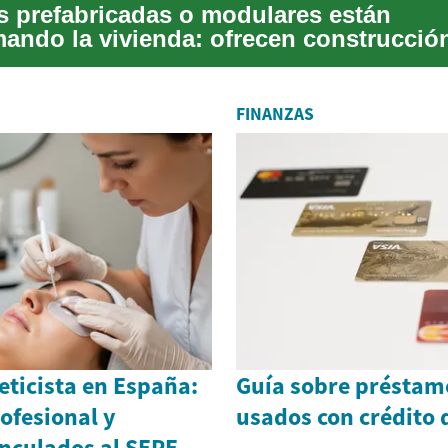
s prefabricadas o modulares están
mando la vivienda: ofrecen construcció
enor impacto a...
FINANZAS
eticista en España:
Guía sobre préstam
ofesional y
usados con crédito 
nculados al SEPE