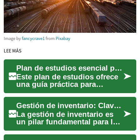
Image by
fancycrave1
from
Pixabay
LEE MÁS
Plan de estudios esencial para la gestión de la cadena de suministro
Este plan de estudios ofrece
una guía práctica para
quienes buscan comprender
y aplicar principios clave de
Gestión de inventario: Clave para la productividad industrial
la gestió...
La gestión de inventario es
un pilar fundamental para la
eficiencia y la rentabilidad en
cualquier entorno industrial...