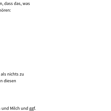
en, dass das, was
hören:
 als nichts zu
in diesen
 und Milch und ggf.