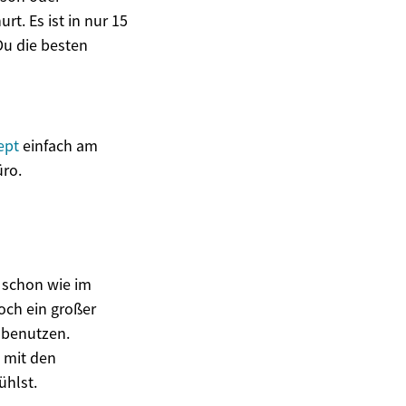
t. Es ist in nur 15
Du die besten
ept
einfach am
üro.
t schon wie im
och ein großer
 benutzen.
 mit den
ühlst.