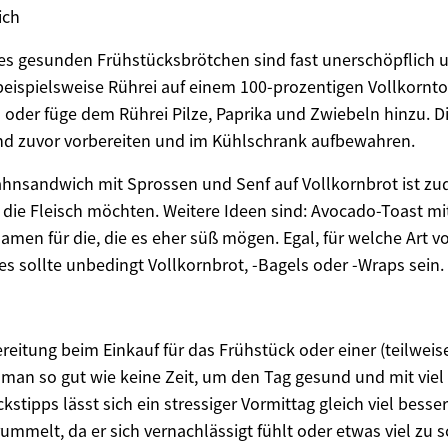
ich
nes gesunden Frühstücksbrötchen sind fast unerschöpflich u
beispielsweise Rührei auf einem 100-prozentigen Vollkornto
oder füge dem Rührei Pilze, Paprika und Zwiebeln hinzu. Di
d zuvor vorbereiten und im Kühlschrank aufbewahren.
ahnsandwich mit Sprossen und Senf auf Vollkornbrot ist z
e, die Fleisch möchten. Weitere Ideen sind: Avocado-Toast mi
men für die, die es eher süß mögen. Egal, für welche Art 
es sollte unbedingt Vollkornbrot, -Bagels oder -Wraps sein.
ereitung beim Einkauf für das Frühstück oder einer (teilwei
man so gut wie keine Zeit, um den Tag gesund und mit viel 
kstipps lässt sich ein stressiger Vormittag gleich viel bess
mmelt, da er sich vernachlässigt fühlt oder etwas viel zu 