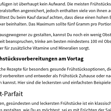
fügen ist überhaupt kein Aufwand. Die meisten Frühstücksz
ralstoffen angereichert, jedoch enthalten viele von ihnen 
lltest Du beim Kauf darauf achten, dass diese einen hohen B
er beinhalten. Das Maximum sollte fünf Gramm pro Portion
ausgewogener zu gestalten, kannst Du noch ein wenig Obs
l Zeit beanspruchen, trinke am besten mindestens 100 ml Obs
r für zusätzliche Vitamine und Mineralien sorgt.
rühstücksvorbereitungen am Vortag
fache Rezepte für besonders gesunde Frühstücksoptionen, di
 vorbereiten und entweder als Frühstück Zuhause oder na
 kannst. Hier sind die leckersten und einfachsten Beispiele
-Parfait
ten, gesündesten und leckersten Frühstücke ist ein klassis
es gestalten, wie Du es möchtest, sei es mit Früchten der Sa