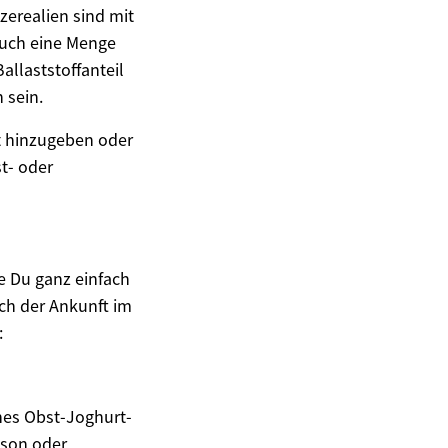
erealien sind mit
auch eine Menge
allaststoffanteil
 sein.
t hinzugeben oder
t- oder
e Du ganz einfach
ch der Ankunft im
:
ches Obst-Joghurt-
ison oder