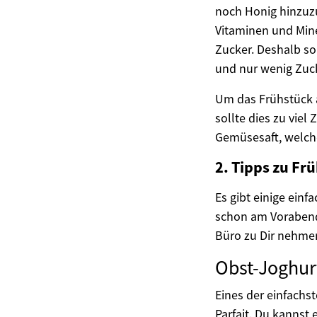
noch Honig hinzuzu
Vitaminen und Mine
Zucker. Deshalb so
und nur wenig Zuck
Um das Frühstück 
sollte dies zu vie
Gemüsesaft, welche
2. Tipps zu F
Es gibt einige ein
schon am Vorabend
Büro zu Dir nehmen
Obst-Joghurt
Eines der einfachs
Parfait. Du kannst 