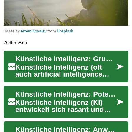
Image by
Artem Kovalev
from
Unsplash
Weiterlesen
Künstliche Intelligenz: Grundlagen, Einsatzfelder und Herausforderungen
Künstliche Intelligenz (oft
auch artificial intelligence
genannt) beschreibt
Verfahren und Systeme, die
Künstliche Intelligenz: Potenziale für Unternehmen weltweit
Daten analysi...
Künstliche Intelligenz (KI)
entwickelt sich rasant und
prägt zunehmend die
Geschäftslandschaft rund um
Künstliche Intelligenz: Anwendungen und Auswirkungen
den Globus. Un...