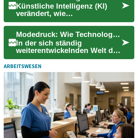
Künstliche Intelligenz (KI)
verändert, wie
Organisationen Daten nutzen,
Prozesse automatisieren und
Modedruck: Wie Technologie die Textilindustrie revolutioniert
Entscheidungen tr...
In der sich ständig
weiterentwickelnden Welt der
Mode spielt der Textildruck
eine immer wichtigere Rolle.
ARBEITSWESEN
Die Verschm...