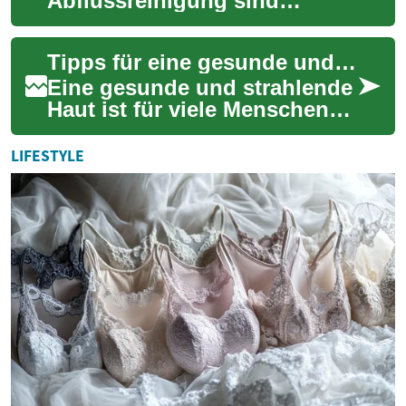
Abflussreinigung sind
essentielle Maßnahmen zur
Aufrechterhaltung eines
Tipps für eine gesunde und strahlende Haut
reibungslosen Wasserabf...
Eine gesunde und strahlende
Haut ist für viele Menschen
ein wichtiges Ziel. Sie ist
nicht nur ein Spiegel unseres
LIFESTYLE
all...