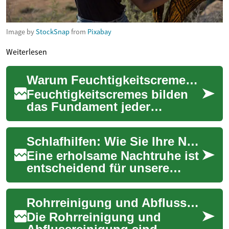
Image by
StockSnap
from
Pixabay
Weiterlesen
Warum Feuchtigkeitscremes für gesunde Haut unerlässlich sind
Feuchtigkeitscremes bilden
das Fundament jeder
Hautpflege: Sie beugen dem
Austrocknen vor, stärken die
Schlafhilfen: Wie Sie Ihre Nachtruhe verbessern können
natürliche Hau...
Eine erholsame Nachtruhe ist
entscheidend für unsere
Gesundheit und unser
Wohlbefinden. Doch viele
Rohrreinigung und Abflussreinigung: Warum sie wichtig sind und wie sie funktionieren
Menschen kämpfen m...
Die Rohrreinigung und