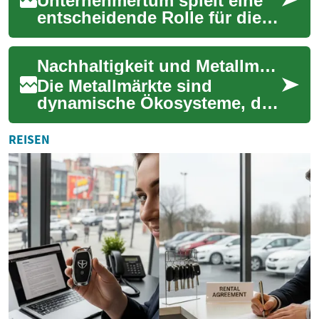
Unternehmertum spielt eine
entscheidende Rolle für die
Vitalität und
Widerstandsfähigkeit
Nachhaltigkeit und Metallmärkte
regionaler Wirtschaften wel...
Die Metallmärkte sind
dynamische Ökosysteme, die
von einer Vielzahl globaler
Faktoren beeinflusst werden.
REISEN
Von der ind...