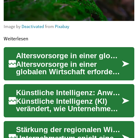
Image by
Deactivated
from
Pixabay
Weiterlesen
Altersvorsorge in einer globalen Wirtschaft: Optionen vergleichen
Altersvorsorge in einer
globalen Wirtschaft erfordert
aktuelle Kenntnisse zu
Anlageklassen,
Künstliche Intelligenz: Anwendungen in Wirtschaft und Sicherheit
Gebührenstrukturen und st...
Künstliche Intelligenz (KI)
verändert, wie Unternehmen
arbeiten, wie Produkte
entwickelt und wie Risiken
Stärkung der regionalen Wirtschaft durch Unternehmertum
bewertet wer...