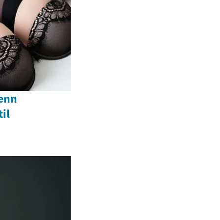
enn
il