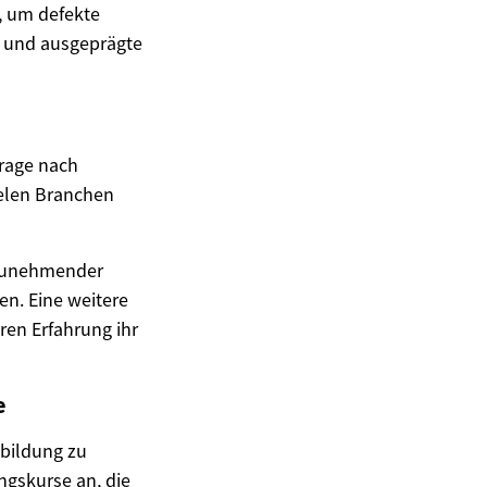
t, um defekte
ät und ausgeprägte
frage nach
vielen Branchen
t zunehmender
n. Eine weitere
hren Erfahrung ihr
e
sbildung zu
ngskurse an, die