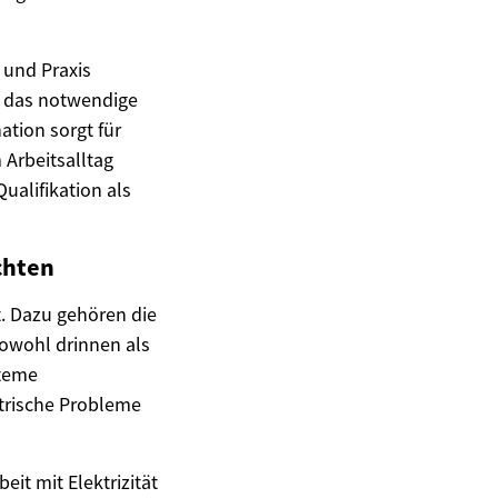
 und Praxis
e das notwendige
ation sorgt für
 Arbeitsalltag
Qualifikation als
chten
t. Dazu gehören die
sowohl drinnen als
steme
ktrische Probleme
it mit Elektrizität