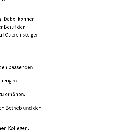
eg. Dabei können
r Beruf den
uf Quereinsteiger
 den passenden
sherigen
zu erhöhen.
.
den Betrieb und den
n.
nen Kollegen.