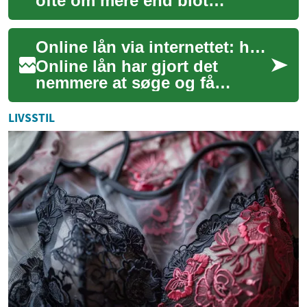
ofte om mere end blot
æstetik; det handler om at
skabe et rum, der afspejler
Online lån via internettet: hvad du skal vide
dine behov,...
Online lån har gjort det
nemmere at søge og få
adgang til penge via nettet,
men det stiller også krav til
LIVSSTIL
overblik og...