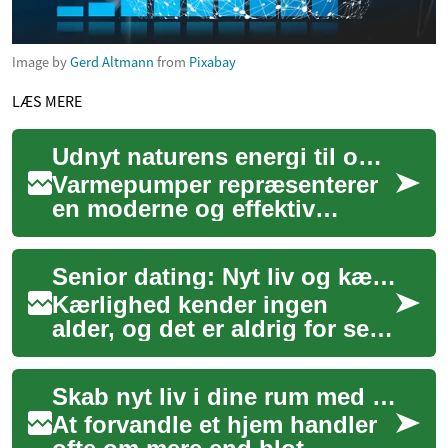
Image by
Gerd Altmann
from
Pixabay
LÆS MERE
Udnyt naturens energi til opvarmning af dit hjem
Varmepumper repræsenterer
en moderne og effektiv
tilgang til opvarmning af
boliger, der udnytter den
Senior dating: Nyt liv og kærlighed i den tredje alder
naturlige energi...
Kærlighed kender ingen
alder, og det er aldrig for sent
at finde en ny partner eller
venskab. I de senere år er
Skab nyt liv i dine rum med opdateringer
senio...
At forvandle et hjem handler