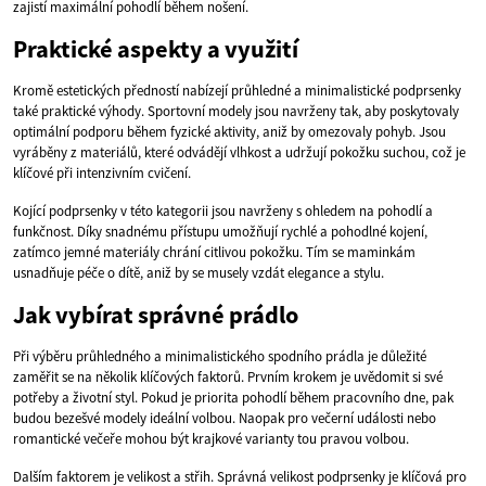
zajistí maximální pohodlí během nošení.
Praktické aspekty a využití
Kromě estetických předností nabízejí průhledné a minimalistické podprsenky
také praktické výhody. Sportovní modely jsou navrženy tak, aby poskytovaly
optimální podporu během fyzické aktivity, aniž by omezovaly pohyb. Jsou
vyráběny z materiálů, které odvádějí vlhkost a udržují pokožku suchou, což je
klíčové při intenzivním cvičení.
Kojící podprsenky v této kategorii jsou navrženy s ohledem na pohodlí a
funkčnost. Díky snadnému přístupu umožňují rychlé a pohodlné kojení,
zatímco jemné materiály chrání citlivou pokožku. Tím se maminkám
usnadňuje péče o dítě, aniž by se musely vzdát elegance a stylu.
Jak vybírat správné prádlo
Při výběru průhledného a minimalistického spodního prádla je důležité
zaměřit se na několik klíčových faktorů. Prvním krokem je uvědomit si své
potřeby a životní styl. Pokud je priorita pohodlí během pracovního dne, pak
budou bezešvé modely ideální volbou. Naopak pro večerní události nebo
romantické večeře mohou být krajkové varianty tou pravou volbou.
Dalším faktorem je velikost a střih. Správná velikost podprsenky je klíčová pro