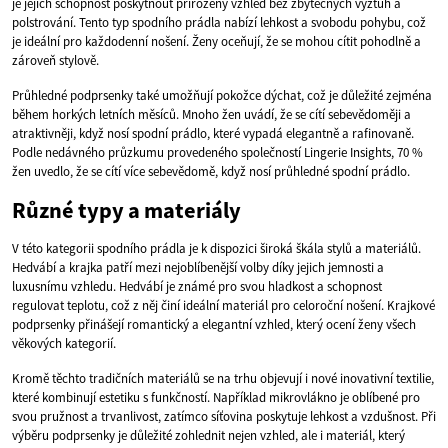
je jejich schopnost poskytnout přirozený vzhled bez zbytečných výztuh a
polstrování. Tento typ spodního prádla nabízí lehkost a svobodu pohybu, což
je ideální pro každodenní nošení. Ženy oceňují, že se mohou cítit pohodlně a
zároveň stylově.
Průhledné podprsenky také umožňují pokožce dýchat, což je důležité zejména
během horkých letních měsíců. Mnoho žen uvádí, že se cítí sebevědoměji a
atraktivněji, když nosí spodní prádlo, které vypadá elegantně a rafinovaně.
Podle nedávného průzkumu provedeného společností Lingerie Insights, 70 %
žen uvedlo, že se cítí více sebevědomě, když nosí průhledné spodní prádlo.
Různé typy a materiály
V této kategorii spodního prádla je k dispozici široká škála stylů a materiálů.
Hedvábí a krajka patří mezi nejoblíbenější volby díky jejich jemnosti a
luxusnímu vzhledu. Hedvábí je známé pro svou hladkost a schopnost
regulovat teplotu, což z něj činí ideální materiál pro celoroční nošení. Krajkové
podprsenky přinášejí romantický a elegantní vzhled, který ocení ženy všech
věkových kategorií.
Kromě těchto tradičních materiálů se na trhu objevují i nové inovativní textilie,
které kombinují estetiku s funkčností. Například mikrovlákno je oblíbené pro
svou pružnost a trvanlivost, zatímco síťovina poskytuje lehkost a vzdušnost. Při
výběru podprsenky je důležité zohlednit nejen vzhled, ale i materiál, který