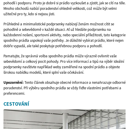
pohodlí i podporu. Proto je dobré si prádlo vyzkoušet a zjistit, jak se cítí na těle.
Mnoho obchodů nabízí poradenství ohledně velikosti, což může být velmi
užitečné pro ty, kdo si nejsou jisti.
Průhledné a minimalistické podprsenky nabízejí ženám možnost cítit se
pohodlně a sebevědomě v každé situaci. Ať už hledáte podprsenku na
každodenní nošení, sportovní aktivity, nebo speciální příležitosti, tato kategorie
spodního prádla uspokojí vaše potřeby. Je důležité vybírat prádlo, které nejen
dobře vypadá, ale také poskytuje potřebnou podporu a pohodlí.
Pamatujte, že správná volba spodního prádla může výrazně ovlivnit vaše
sebevědomí a celkový pocit pohody. Pro více informací a tipů na výběr ideální
podprsenky navštivte například weby zaměřené na spodní prádlo a objevte
širokou nabídku modelů, které splní vaše očekávání.
Upozornění:
Tento článek obsahuje obecné informace a nenahrazuje odborné
poradenství. Při výběru spodního prádla se vždy řiďte vlastními potřebami a
preferencemi.
CESTOVÁNÍ