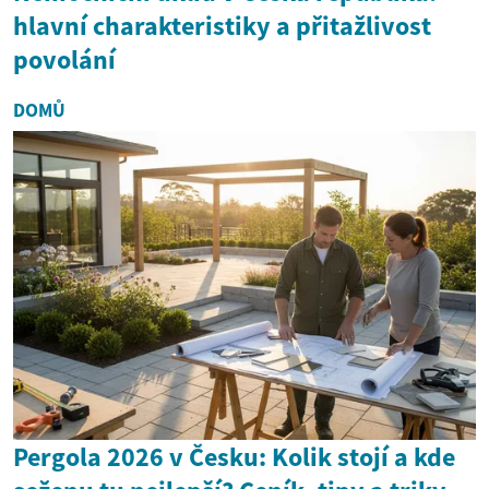
hlavní charakteristiky a přitažlivost
povolání
DOMŮ
Pergola 2026 v Česku: Kolik stojí a kde