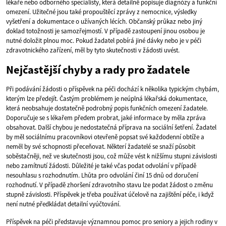
lékaře nebo odborného specialisty, která detailně popisuje diagnózy a funkční
omezení. Užitečné jsou také propouštěcí zprávy z nemocnice, výsledky
vyšetření a dokumentace o užívaných lécích. Občanský průkaz nebo jiný
doklad totožnosti je samozřejmostí. V případě zastoupení jinou osobou je
nutné doložit plnou moc. Pokud žadatel pobírá jiné dávky nebo je v péči
zdravotnického zařízení, měl by tyto skutečnosti v žádosti uvést.
Nejčastější chyby a rady pro žadatele
Při podávání žádosti o příspěvek na péči dochází k několika typickým chybám,
kterým lze předejít. Častým problémem je neúplná lékařská dokumentace,
která neobsahuje dostatečně podrobný popis funkčních omezení žadatele.
Doporučuje se s lékařem předem probrat, jaké informace by měla zpráva
obsahovat. Další chybou je nedostatečná příprava na sociální šetření. Žadatel
by měl sociálnímu pracovníkovi otevřeně popsat své každodenní obtíže a
neměl by své schopnosti přeceňovat. Některí žadatelé se snaží působit
soběstačněji, než ve skutečnosti jsou, což může vést k nižšímu stupni závislosti
nebo zamítnutí žádosti. Důležité je také včas podat odvolání v případě
nesouhlasu s rozhodnutím. Lhůta pro odvolání činí 15 dnů od doručení
rozhodnutí. V případě zhoršení zdravotního stavu lze podat žádost o změnu
stupně závislosti. Příspěvek je třeba používat účelově na zajištění péče, i když
není nutné předkládat detailní vyúčtování.
Příspěvek na péči představuje významnou pomoc pro seniory a jejich rodiny v