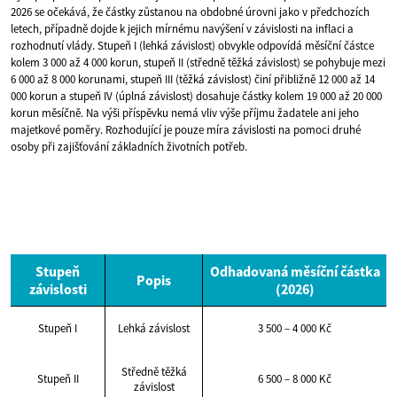
2026 se očekává, že částky zůstanou na obdobné úrovni jako v předchozích
letech, případně dojde k jejich mírnému navýšení v závislosti na inflaci a
rozhodnutí vlády. Stupeň I (lehká závislost) obvykle odpovídá měsíční částce
kolem 3 000 až 4 000 korun, stupeň II (středně těžká závislost) se pohybuje mezi
6 000 až 8 000 korunami, stupeň III (těžká závislost) činí přibližně 12 000 až 14
000 korun a stupeň IV (úplná závislost) dosahuje částky kolem 19 000 až 20 000
korun měsíčně. Na výši příspěvku nemá vliv výše příjmu žadatele ani jeho
majetkové poměry. Rozhodující je pouze míra závislosti na pomoci druhé
osoby při zajišťování základních životních potřeb.
Stupeň
Odhadovaná měsíční částka
Popis
závislosti
(2026)
Stupeň I
Lehká závislost
3 500 – 4 000 Kč
Středně těžká
Stupeň II
6 500 – 8 000 Kč
závislost